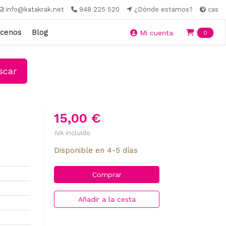
info@katakrak.net
948 225 520
¿Dónde estamos?
cas
cenos
Blog
Ite
Mi cuenta
0
car
15,00 €
IVA incluido
Disponible en 4-5 días
Comprar
Añadir a la cesta