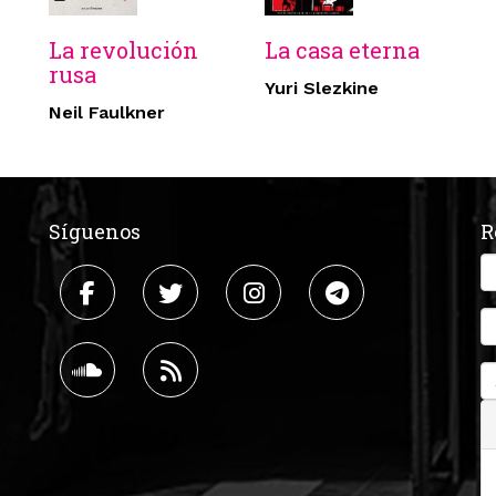
La revolución
La casa eterna
rusa
Yuri Slezkine
Neil Faulkner
Síguenos
R