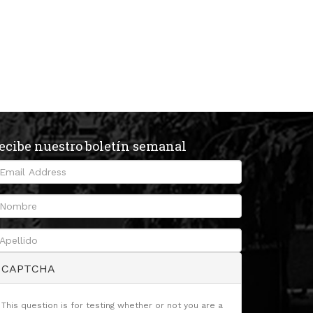
ecibe nuestro boletín semanal
CAPTCHA
This question is for testing whether or not you are a