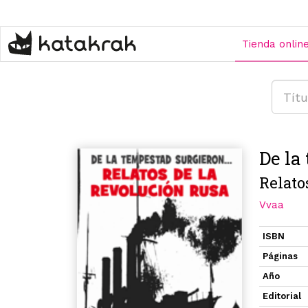
Pasar
al
contenido
Tienda onlin
principal
De la
Relato
Vvaa
ISBN
Páginas
Año
Editorial