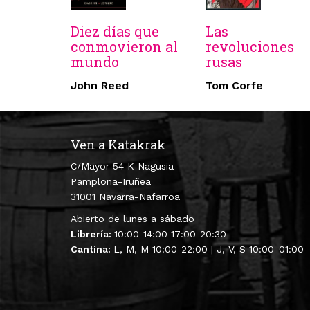
Diez días que
Las
conmovieron al
revoluciones
mundo
rusas
John Reed
Tom Corfe
Ven a Katakrak
C/Mayor 54 K Nagusia
Pamplona-Iruñea
31001 Navarra-Nafarroa
Abierto de lunes a sábado
Librería:
10:00-14:00 17:00-20:30
Cantina:
L, M, M 10:00-22:00 | J, V, S 10:00-01:00