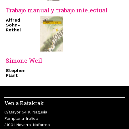
Trabajo manual y trabajo intelectual
Alfred
Sohn-
Rethel
Simone Weil
Stephen
Plant
Ven a Katakrak
C/Mayor 54 K Nagusia
Pamplona-Iruñea
31001 Navarra-Nafarroa