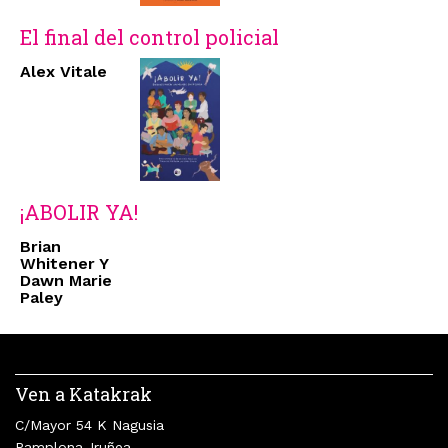
El final del control policial
Alex Vitale
¡ABOLIR YA!
Brian
Whitener Y
Dawn Marie
Paley
Ven a Katakrak
C/Mayor 54 K Nagusia
Pamplona-Iruñea