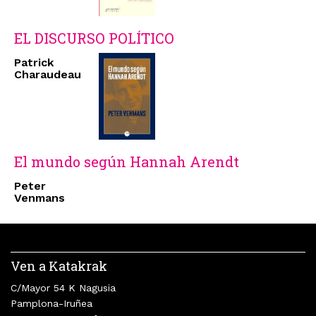
EL DISCURSO POLÍTICO
Patrick
Charaudeau
El mundo según Hannah Arendt
Peter
Venmans
Ven a Katakrak
C/Mayor 54 K Nagusia
Pamplona-Iruñea