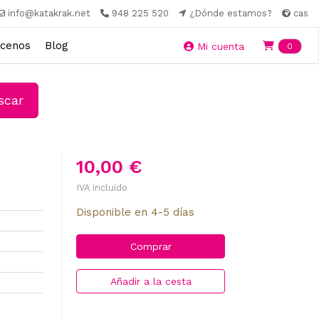
info@katakrak.net
948 225 520
¿Dónde estamos?
cas
cenos
Blog
Ite
Mi cuenta
0
car
10,00 €
IVA incluido
Disponible en 4-5 días
Comprar
Añadir a la cesta