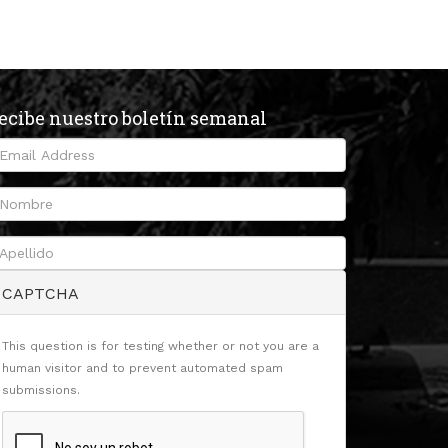
ecibe nuestro boletín semanal
CAPTCHA
This question is for testing whether or not you are a
human visitor and to prevent automated spam
submissions.