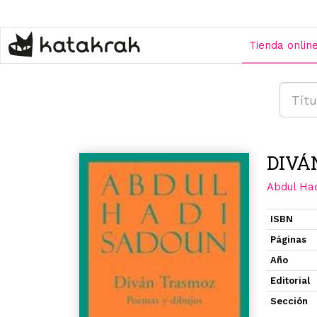
Pasar
al
contenido
Tienda onlin
principal
DIVÁ
Abdul Ha
ISBN
Páginas
Año
Editorial
Sección