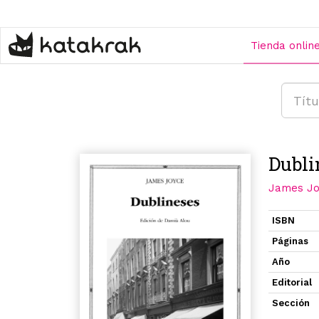
Pasar
al
contenido
Tienda onlin
principal
Dubli
James Jo
ISBN
Páginas
Año
Editorial
Sección