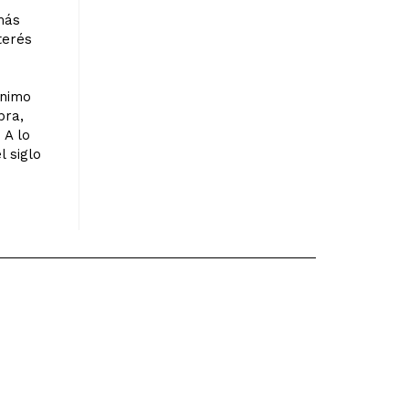
más
terés
ónimo
bra,
 A lo
l siglo