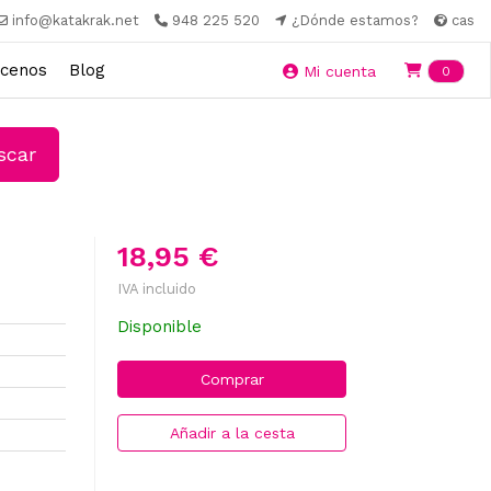
info@katakrak.net
948 225 520
¿Dónde estamos?
cas
cenos
Blog
Ite
Mi cuenta
0
car
18,95 €
IVA incluido
Disponible
Comprar
Añadir a la cesta