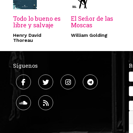
Todo lo bueno es
El Señor de las
libre y salvaje
Moscas
Henry David
William Golding
Thoreau
Síguenos
R