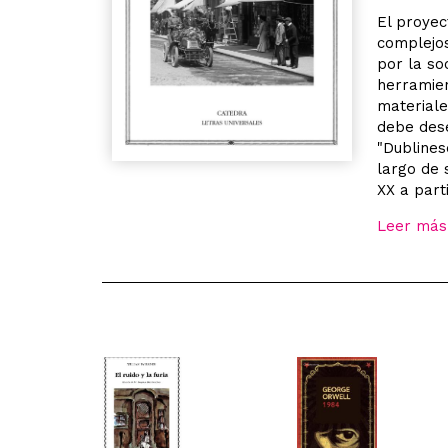
El proyec
complejos
por la so
herramien
materiale
debe dese
"Dublines
largo de 
XX a part
Leer más