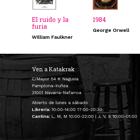
El ruido y la
1984
furia
George Orwell
William Faulkner
Ven a Katakrak
C/Mayor 54 K Nagusia
Pamplona-Iruñea
31001 Navarra-Nafarroa
Abierto de lunes a sábado
Librería:
10:00-14:00 17:00-20:30
Cantina:
L, M, M 10:00-22:00 | J, V, S 10:00-01:00