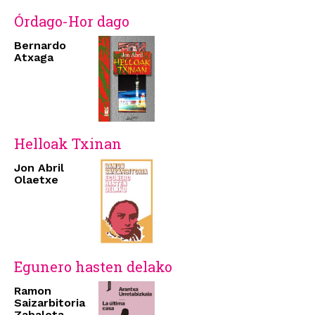
Órdago-Hor dago
Bernardo
Atxaga
Helloak Txinan
Jon Abril
Olaetxe
Egunero hasten delako
Ramon
Saizarbitoria
Zabaleta