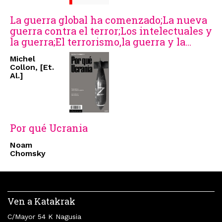
La guerra global ha comenzado;La nueva
guerra contra el terror;Los intelectuales y
la guerra;El terrorismo,la guerra y la...
Michel
Collon, [Et.
Al.]
Por qué Ucrania
Noam
Chomsky
Ven a Katakrak
C/Mayor 54 K Nagusia