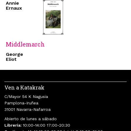
Annie
Ernaux
Middlemarch
George
Eliot
Ven a Katakrak
C/Mayor 54 K Nagusia
Pamplona-Iruñea
31001 Navarra-Nafarroa
Abierto de lunes a sábado
Librería:
10:00-14:00 17:00-20:30