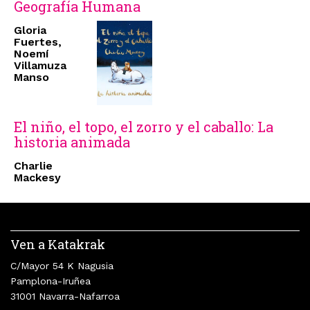
Geografía Humana
Gloria
Fuertes,
Noemí
Villamuza
Manso
El niño, el topo, el zorro y el caballo: La
historia animada
Charlie
Mackesy
Ven a Katakrak
C/Mayor 54 K Nagusia
Pamplona-Iruñea
31001 Navarra-Nafarroa