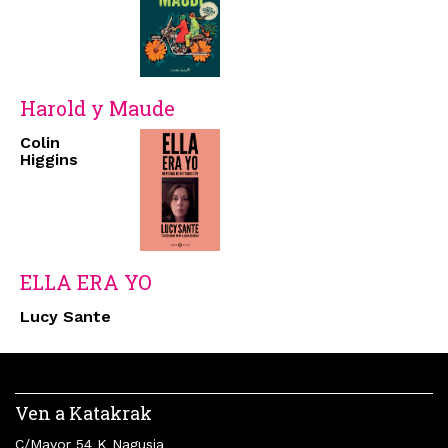
Harold y Maude
Colin
Higgins
ELLA ERA YO
Lucy Sante
Ven a Katakrak
C/Mayor 54 K Nagusia