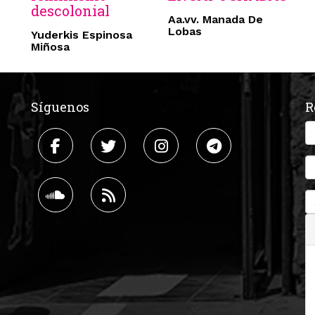
descolonial
Aa.vv. Manada De
Lobas
Yuderkis Espinosa
Miñosa
Síguenos
R