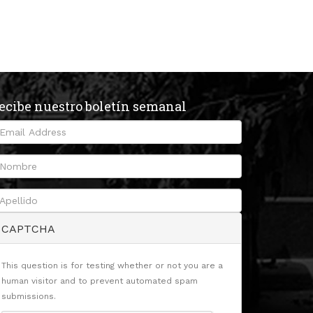
ecibe nuestro boletín semanal
CAPTCHA
This question is for testing whether or not you are a
human visitor and to prevent automated spam
submissions.