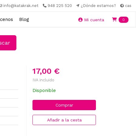
info@katakrak.net
948 225 520
¿Dónde estamos?
cas
cenos
Blog
Ite
Mi cuenta
0
car
17,00 €
IVA incluido
Disponible
Comprar
Añadir a la cesta