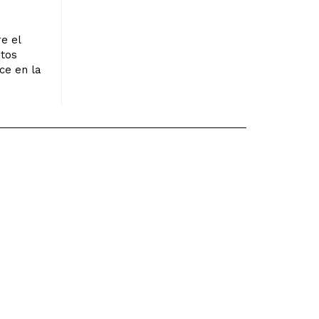
e el
stos
ce en la