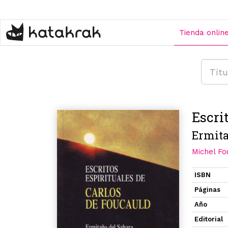
Pasar
al
contenido
Tienda onlin
principal
Escri
Ermita
Michel Fo
ISBN
Páginas
Año
Editorial