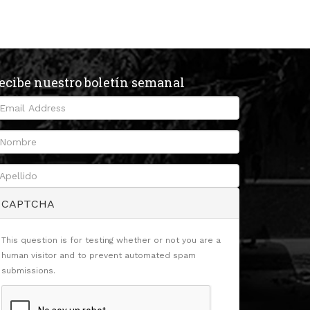
ecibe nuestro boletín semanal
CAPTCHA
This question is for testing whether or not you are a
human visitor and to prevent automated spam
submissions.