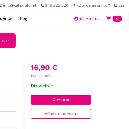
info@katakrak.net
948 225 520
¿Dónde estamos?
cas
cenos
Blog
Ite
Mi cuenta
0
car
16,90 €
IVA incluido
Disponible
Comprar
Añadir a la cesta