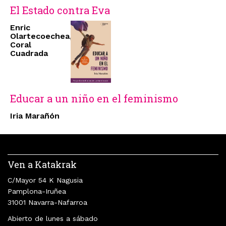
El Estado contra Eva
Enric
Olartecoechea,
Coral
Cuadrada
Educar a un niño en el feminismo
Iria Marañón
Ven a Katakrak
C/Mayor 54 K Nagusia
Pamplona-Iruñea
31001 Navarra-Nafarroa
Abierto de lunes a sábado