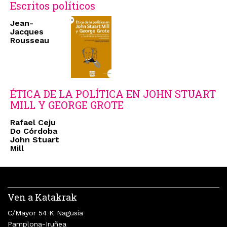
Escritos políticos
Jean-
Jacques
Rousseau
ÉTICA DE LA POLÍTICA EN JOHN STUART
MILL Y GEORGE GROTE
Rafael Ceju
Do Córdoba
John Stuart
Mill
Ven a Katakrak
C/Mayor 54 K Nagusia
Pamplona-Iruñea