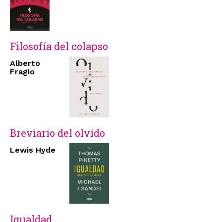
Filosofía del colapso
Alberto
Fragio
Breviario del olvido
Lewis Hyde
Igualdad