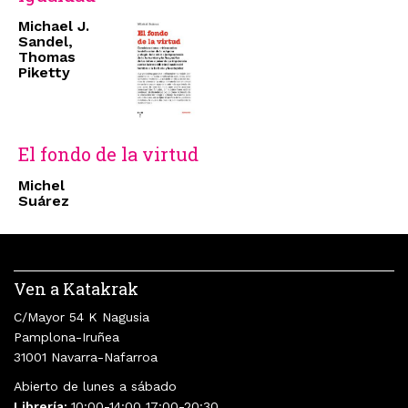
Michael J.
Sandel,
Thomas
Piketty
El fondo de la virtud
Michel
Suárez
Ven a Katakrak
C/Mayor 54 K Nagusia
Pamplona-Iruñea
31001 Navarra-Nafarroa
Abierto de lunes a sábado
Librería:
10:00-14:00 17:00-20:30