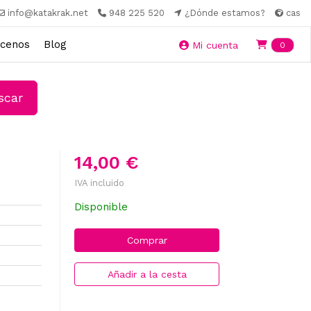
info@katakrak.net
948 225 520
¿Dónde estamos?
cas
cenos
Blog
Ite
Mi cuenta
0
car
14,00 €
IVA incluido
Disponible
Comprar
Añadir a la cesta