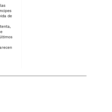
las
íncipes
vida de
tenta,
se
 últimos
parecen