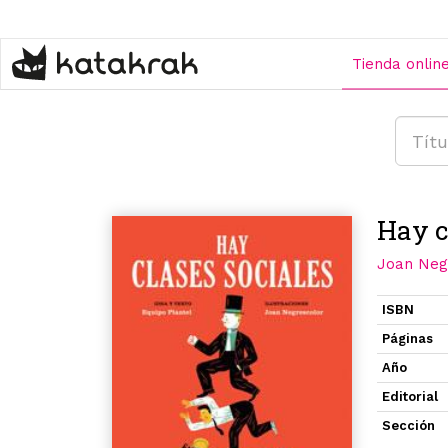
Pasar
al
contenido
Tienda onlin
principal
Hay c
Joan Neg
ISBN
Páginas
Año
Editorial
Sección