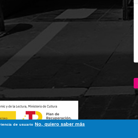
No, quiero saber más
riencia de usuario