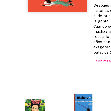
Después d
historias
ni de pri
la gente.
Cuando se
muchas pe
reduciría
años han
exagerad
palacios 
Leer más