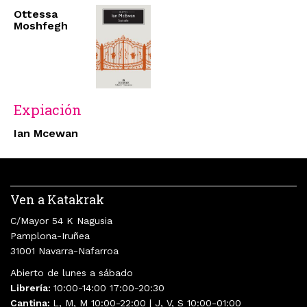
Ottessa
Moshfegh
Expiación
Ian Mcewan
Ven a Katakrak
C/Mayor 54 K Nagusia
Pamplona-Iruñea
31001 Navarra-Nafarroa
Abierto de lunes a sábado
Librería:
10:00-14:00 17:00-20:30
Cantina:
L, M, M 10:00-22:00 | J, V, S 10:00-01:00