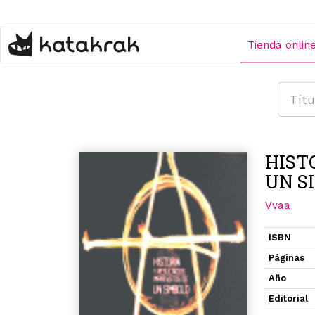
Pasar
al
contenido
Tienda onlin
principal
HIST
UN S
Vvaa
ISBN
Páginas
Año
Editorial