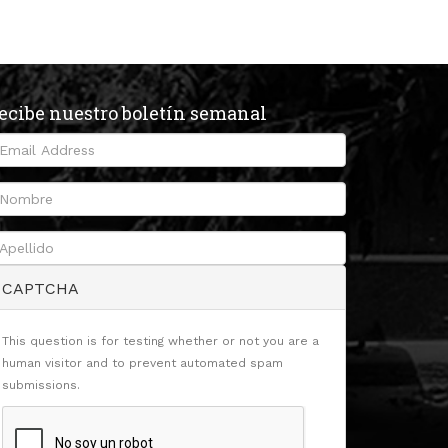
ecibe nuestro boletín semanal
CAPTCHA
This question is for testing whether or not you are a
human visitor and to prevent automated spam
submissions.