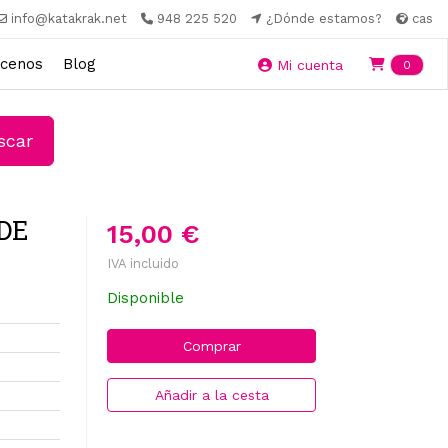
info@katakrak.net
948 225 520
¿Dónde estamos?
cas
cenos
Blog
Ite
Mi cuenta
0
car
DE
15,00 €
IVA incluido
Disponible
Comprar
Añadir a la cesta