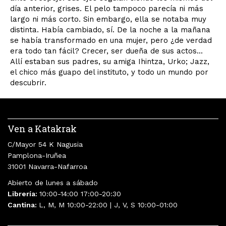
día anterior, grises. El pelo tampoco parecía ni más
largo ni más corto. Sin embargo, ella se notaba muy
distinta. Había cambiado, sí. De la noche a la mañana
se había transformado en una mujer, pero ¿de verdad
era todo tan fácil? Crecer, ser dueña de sus actos...
Allí estaban sus padres, su amiga Ihintza, Urko; Jazz,
el chico más guapo del instituto, y todo un mundo por
descubrir.
Ven a Katakrak
C/Mayor 54 K Nagusia
Pamplona-Iruñea
31001 Navarra-Nafarroa
Abierto de lunes a sábado
Librería:
10:00-14:00 17:00-20:30
Cantina:
L, M, M 10:00-22:00 | J, V, S 10:00-01:00