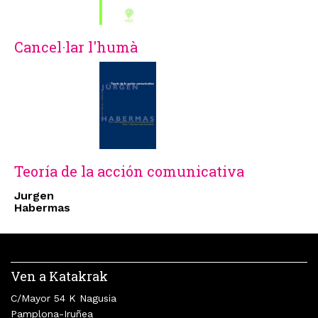
Cancel·lar l'humà
Teoría de la acción comunicativa
Jurgen
Habermas
Ven a Katakrak
C/Mayor 54 K Nagusia
Pamplona-Iruñea