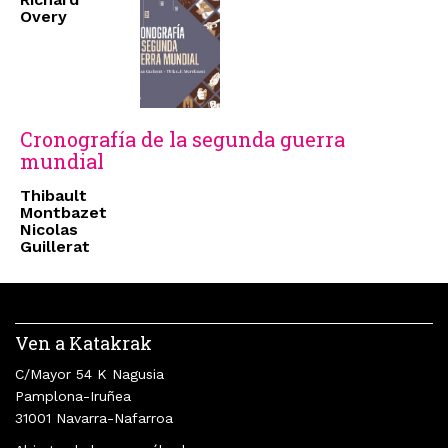
Overy
Cronografía de la segunda guerra
mundial
Thibault
Montbazet
Nicolas
Guillerat
Ven a Katakrak
C/Mayor 54 K Nagusia
Pamplona-Iruñea
31001 Navarra-Nafarroa