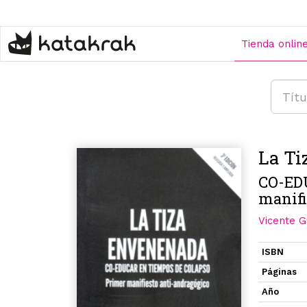
Pasar
al
contenido
Tienda onlin
principal
La Ti
CO-ED
manifi
Vicente G
ISBN
Páginas
Año