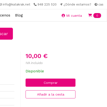
info@katakrak.net
948 225 520
¿Dónde estamos?
cas
cenos
Blog
Ite
Mi cuenta
0
car
10,00 €
IVA incluido
Disponible
Comprar
Añadir a la cesta