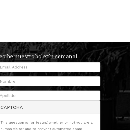
ecibe nuestro boletín semanal
CAPTCHA
This question is for testing whether or not you are a
human visitor and to prevent automated spam