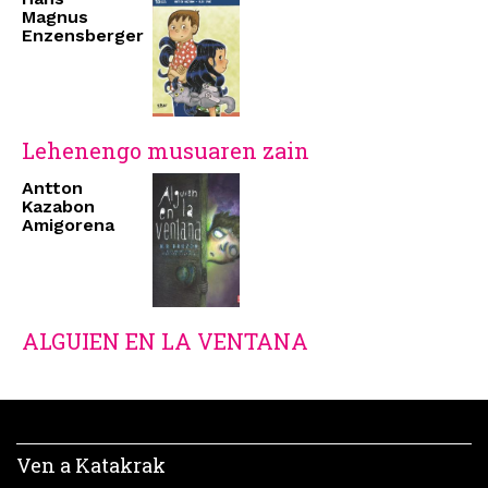
Magnus
Enzensberger
Lehenengo musuaren zain
Antton
Kazabon
Amigorena
ALGUIEN EN LA VENTANA
Ven a Katakrak