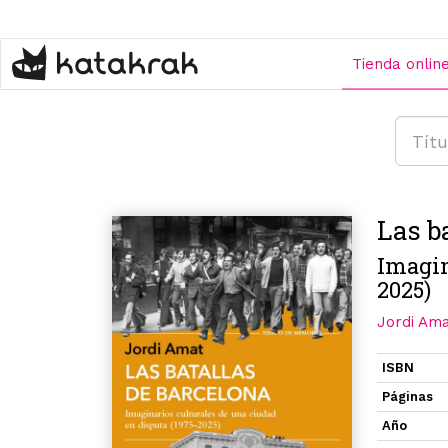
Pasar
al
contenido
Tienda onlin
principal
Las b
Imagin
2025)
Jordi Am
ISBN
Páginas
Año