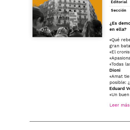
Editorial
Sección
¿Es demo
en ella?
«Qué rebe
gran bata
«El croni
«Apasiona
«Todas la
Dioni
«Amat tie
posible: 
Eduard V
«Un buen l
Leer más