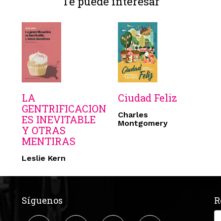
Te puede interesar
LA
Ciudad Feliz
GENTRIFICACION
Charles
ES INEVITABLE
Montgomery
Y OTRAS
MENTIRAS
Leslie Kern
Síguenos
R