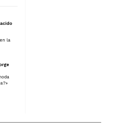
nacido
en la
orge
ómoda
ca?»