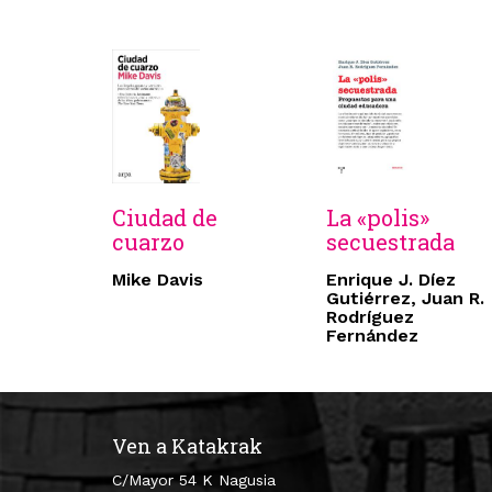
Ciudad de
La «polis»
cuarzo
secuestrada
Mike Davis
Enrique J. Díez
Gutiérrez, Juan R.
Rodríguez
Fernández
Ven a Katakrak
C/Mayor 54 K Nagusia