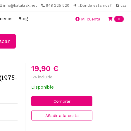
info@katakrak.net
948 225 520
¿Dónde estamos?
cas
cenos
Blog
Ite
Mi cuenta
0
car
19,90 €
(1975-
IVA incluido
Disponible
Comprar
Añadir a la cesta