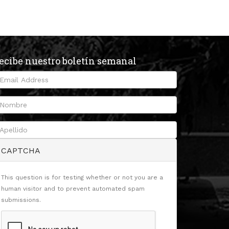
ecibe nuestro boletín semanal
CAPTCHA
This question is for testing whether or not you are a
human visitor and to prevent automated spam
submissions.