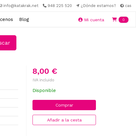
info@katakrak.net
948 225 520
¿Dónde estamos?
cas
cenos
Blog
Ite
Mi cuenta
0
car
8,00 €
IVA incluido
Disponible
Comprar
Añadir a la cesta