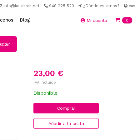
info@katakrak.net
948 225 520
¿Dónde estamos?
cas
cenos
Blog
Ite
Mi cuenta
0
car
23,00 €
IVA incluido
Disponible
Comprar
Añadir a la cesta