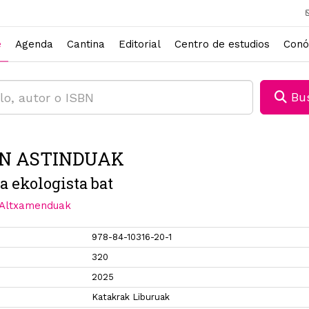
e
Agenda
Cantina
Editorial
Centro de estudios
Conó
Bus
N ASTINDUAK
za ekologista bat
 Altxamenduak
978-84-10316-20-1
320
2025
Katakrak Liburuak