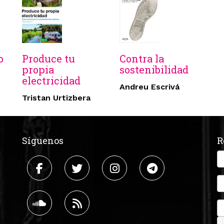
o
Produce tu
Contra la
propia
sostenibilidad
electricidad
Andreu Escrivá
Tristan Urtizbera
Síguenos
R