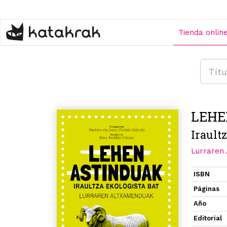
Pasar
al
contenido
Tienda onlin
principal
LEHE
Irault
Lurraren
ISBN
Páginas
Año
Editorial