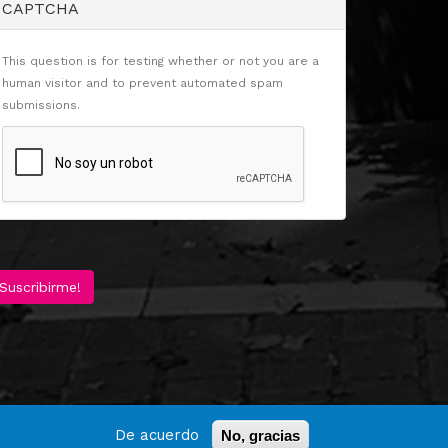
CAPTCHA
This question is for testing whether or not you are a
human visitor and to prevent automated spam
submissions.
Suscribirme!
De acuerdo
No, gracias