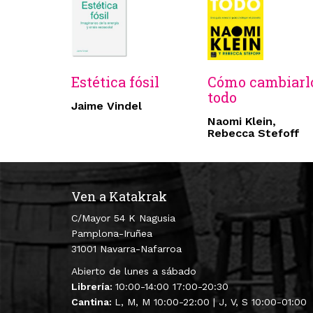
Estética fósil
Cómo cambiarl
todo
Jaime Vindel
Naomi Klein,
Rebecca Stefoff
Ven a Katakrak
C/Mayor 54 K Nagusia
Pamplona-Iruñea
31001 Navarra-Nafarroa
Abierto de lunes a sábado
Librería:
10:00-14:00 17:00-20:30
Cantina:
L, M, M 10:00-22:00 | J, V, S 10:00-01:00