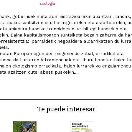
Ecología
moak, gobernuekin eta administrazioarekin aliantzan, landak,
ta ibaiak suntsitzen ditu hormigoiarekin eta asfaltoarekin, a
 eta abiadura handiko trenbideekin, ur-biltegi handiekin eta
ekin. Baina kapitalismoaren suntsiketa bezain zaharra da ha
rresistentzia: iparraldetik hegoaldera aldarrikatzen du lurra
dela.
teotan Europan egon den mugimendu zabal, erradikal eta
suena da Lurraren Altxamenduak eta liburu honetan haien l
 haien ekologismo erradikala, haien lurrarekiko engaiamendu
sta azaltzen dute: abesti puskekin,...
Te puede interesar