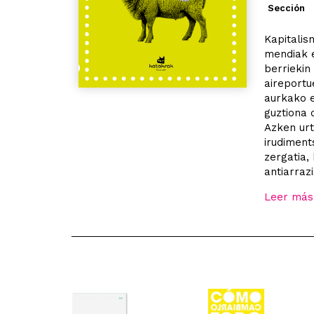
Sección
Kapitalis
mendiak e
berriekin
aireportu
aurkako e
guztiona 
Azken ur
irudiment
zergatia,
antiarrazi
Leer más