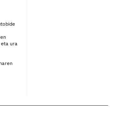
utobide
ren
 eta ura
anaren