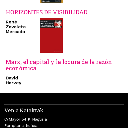
HORIZONTES DE VISIBILIDAD
René
Zavaleta
Mercado
Marx, el capital y la locura de la razón
económica
David
Harvey
Ven a Katakrak
C/Mayor 54 K Nagusia
Pamplona-Iruñea