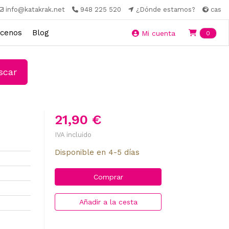
info@katakrak.net
948 225 520
¿Dónde estamos?
cas
cenos
Blog
Ite
Mi cuenta
0
car
21,90 €
IVA incluido
Disponible en 4-5 días
Comprar
Añadir a la cesta