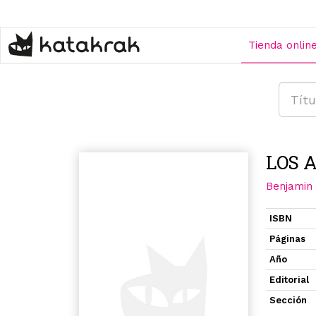
Pasar
al
contenido
Tienda onlin
principal
LOS 
Benjamin
ISBN
Páginas
Año
Editorial
Sección