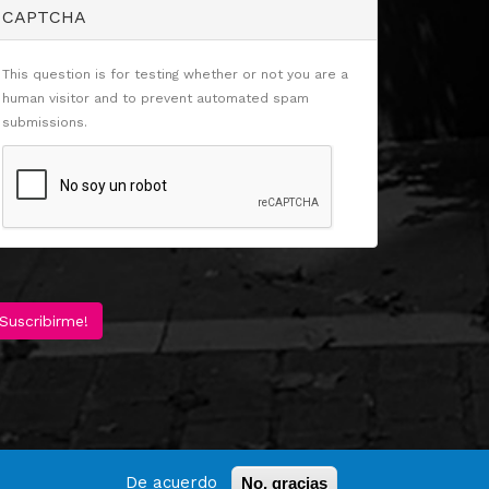
CAPTCHA
This question is for testing whether or not you are a
human visitor and to prevent automated spam
submissions.
Suscribirme!
De acuerdo
No, gracias