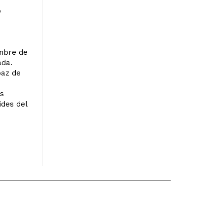
o
ombre de
ada.
paz de
t
ás
ides del