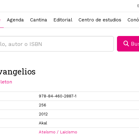
e
Agenda
Cantina
Editorial
Centro de estudios
Conó
Bus
vangelios
leton
978-84-460-2887-1
256
2012
Akal
Ateísmo / Laicismo