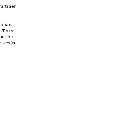
ra traer
oria».
r Terry
ucción
e Jesús.