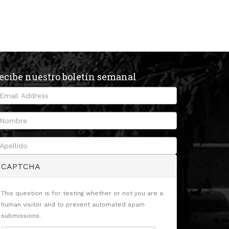
ecibe nuestro boletín semanal
CAPTCHA
This question is for testing whether or not you are a
human visitor and to prevent automated spam
submissions.