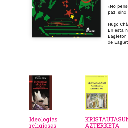
«No pensé
paz, sino
Hugo Cháv
En esta n
Eagleton 
de Eaglet
Ideologías
KRISTAUTASU
religiosas
AZTERKETA