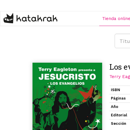
Pasar
al
contenido
Tienda onlin
principal
Los e
Terry Eag
ISBN
Páginas
Año
Editorial
Sección