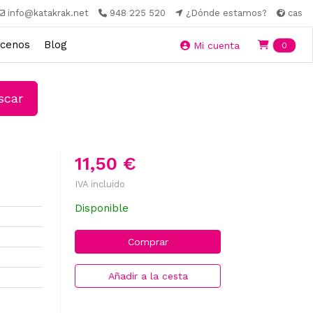
info@katakrak.net
948 225 520
¿Dónde estamos?
cas
cenos
Blog
Ite
Mi cuenta
0
car
11,50 €
IVA incluido
Disponible
Comprar
Añadir a la cesta