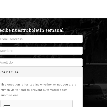
ecibe nuestro boletín semanal
CAPTCHA
This question is for testing whether or not you are a
human visitor and to prevent automated spam
submissions.