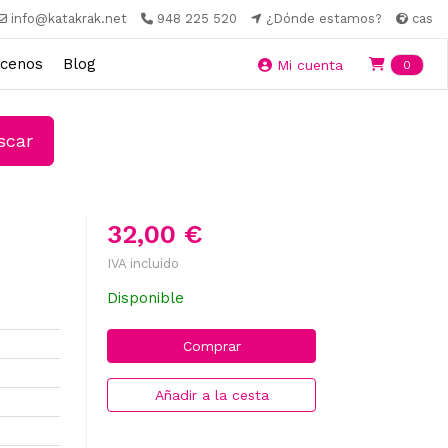
info@katakrak.net
948 225 520
¿Dónde estamos?
cas
cenos
Blog
Ite
Mi cuenta
0
car
32,00 €
IVA incluido
Disponible
Comprar
Añadir a la cesta