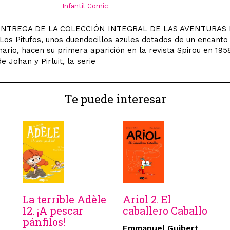
Infantil Comic
ENTREGA DE LA COLECCIÓN INTEGRAL DE LAS AVENTURAS 
os Pitufos, unos duendecillos azules dotados de un encanto
nario, hacen su primera aparición en la revista Spirou en 195
e Johan y Pirluit, la serie
Te puede interesar
La terrible Adèle
Ariol 2. El
12. ¡A pescar
caballero Caballo
pánfilos!
Emmanuel Guibert