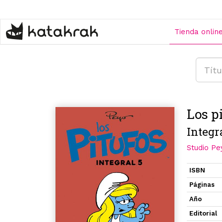
Pasar
al
contenido
Tienda onlin
principal
Los pi
Integr
Studio Pe
ISBN
Páginas
Año
Editorial