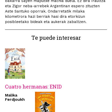
bakarra Sayen maputxe machia duela. Ez dira Iraultza
eta Zigor neba-arrebek Argentinan espero zituzten
Aste Santuko oporrak. Ondarretatik milaka
kilometrora hazi berriak hasi dira etorkizun
posibleetako bideak eta aukerak zabaltzen.
Te puede interesar
Cuatro hermanas: ENID
Malika
Ferdjoukh