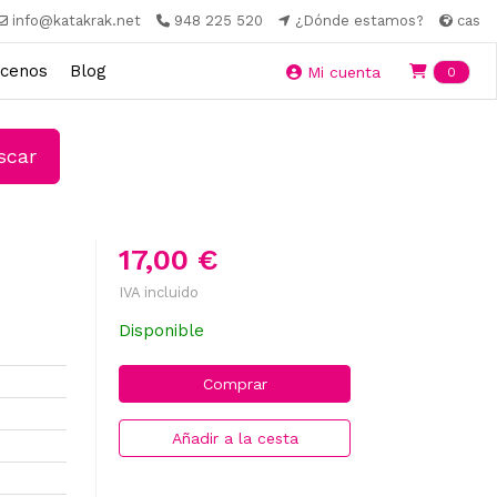
info@katakrak.net
948 225 520
¿Dónde estamos?
cas
cenos
Blog
Ite
Mi cuenta
0
car
17,00 €
IVA incluido
Disponible
Comprar
Añadir a la cesta