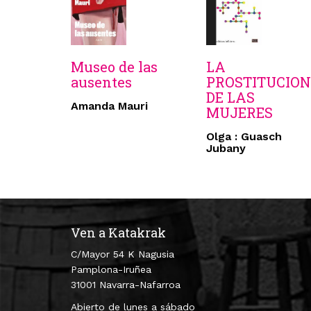
Museo de las
LA
ausentes
PROSTITUCION
DE LAS
Amanda Mauri
MUJERES
Olga : Guasch
Jubany
Ven a Katakrak
C/Mayor 54 K Nagusia
Pamplona-Iruñea
31001 Navarra-Nafarroa
Abierto de lunes a sábado