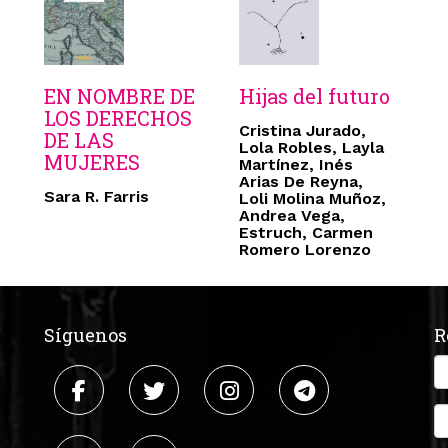
EN NOMBRE DE
Hijas del futuro
LOS DERECHOS
Cristina Jurado,
DE LAS
Lola Robles, Layla
MUJERES
Martínez, Inés
Arias De Reyna,
Sara R. Farris
Loli Molina Muñoz,
Andrea Vega,
Estruch, Carmen
Romero Lorenzo
Síguenos
R