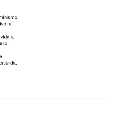
eminismo
ivo, a
vida a
ero,
e
astarda,