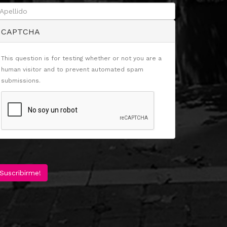
CAPTCHA
This question is for testing whether or not you are a
human visitor and to prevent automated spam
submissions.
Suscribirme!