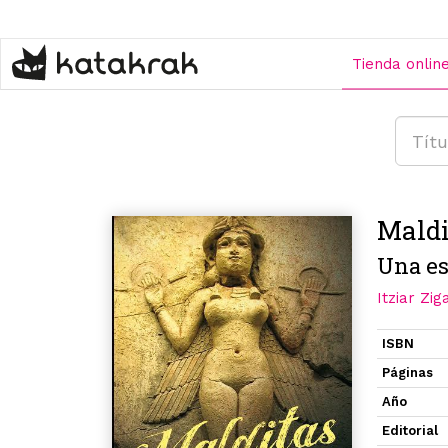
Pasar
al
contenido
Tienda onlin
principal
Maldi
Una es
Itziar Zig
ISBN
Páginas
Año
Editorial