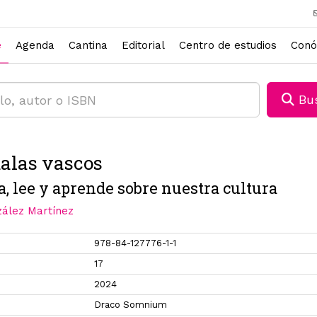
e
Agenda
Cantina
Editorial
Centro de estudios
Conó
Bus
alas vascos
a, lee y aprende sobre nuestra cultura
zález Martínez
978-84-127776-1-1
17
2024
Draco Somnium