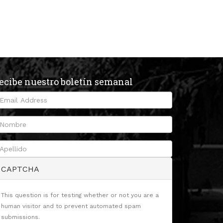
ecibe nuestro boletín semanal
CAPTCHA
This question is for testing whether or not you are a
human visitor and to prevent automated spam
submissions.