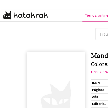
Pasar
al
contenido
Tienda onlin
principal
Mand
Colore
Unai Gon
ISBN
Páginas
Año
Editorial