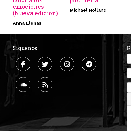
color a tus
jardinería
emociones
Michael Holland
(Nueva edición)
Anna Llenas
Síguenos
R