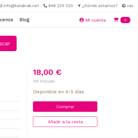
info@katakrak.net
948 225 520
¿Dónde estamos?
cas
cenos
Blog
Ite
Mi cuenta
0
car
18,00 €
IVA incluido
Disponible en 4-5 días
Comprar
Añadir a la cesta