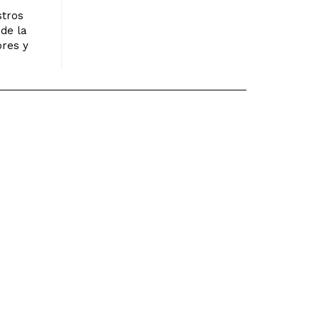
stros
 de la
ores y