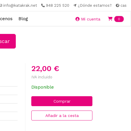
info@katakrak.net
948 225 520
¿Dónde estamos?
cas
cenos
Blog
Ite
Mi cuenta
0
car
22,00 €
IVA incluido
Disponible
Comprar
Añadir a la cesta