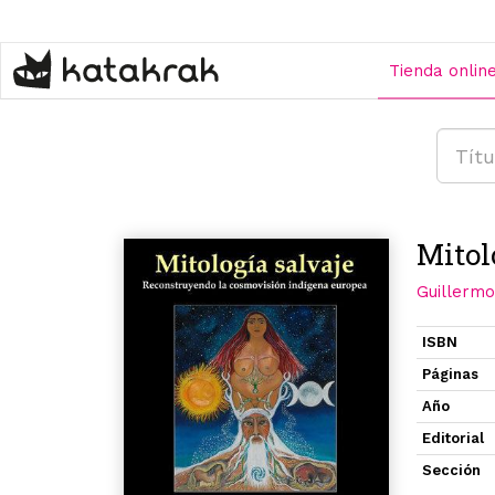
Pasar
al
contenido
Tienda onlin
principal
Mitol
Guillermo
ISBN
Páginas
Año
Editorial
Sección