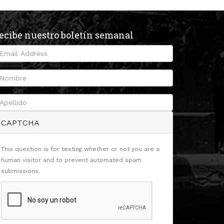
ecibe nuestro boletín semanal
CAPTCHA
This question is for testing whether or not you are a
human visitor and to prevent automated spam
submissions.