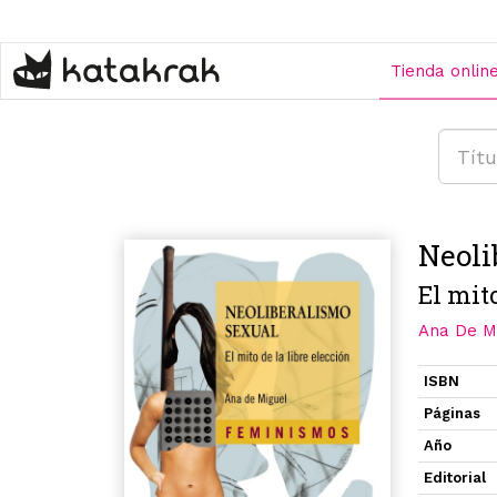
Pasar
al
contenido
Tienda onlin
principal
Neoli
El mito
Ana De M
ISBN
Páginas
Año
Editorial