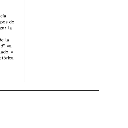
cía,
rpos de
zar la
de la
d", ya
lado, y
etórica