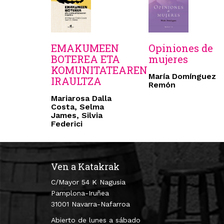
EMAKUMEEN
Opiniones de
BOTEREA ETA
mujeres
KOMUNITATEAREN
María Domínguez
IRAULTZA
Remón
Mariarosa Dalla
Costa, Selma
James, Silvia
Federici
Ven a Katakrak
C/Mayor 54 K Nagusia
Pamplona-Iruñea
31001 Navarra-Nafarroa
Abierto de lunes a sábado