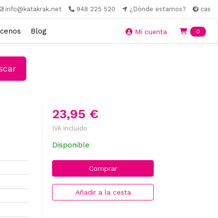
info@katakrak.net
948 225 520
¿Dónde estamos?
cas
cenos
Blog
Ite
Mi cuenta
0
car
23,95 €
IVA incluido
Disponible
Comprar
Añadir a la cesta