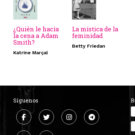
¿Quién le hacía
La mística de la
la cena a Adam
feminidad
Smith?
Betty Friedan
Katrine Marçal
Síguenos
R