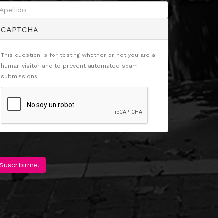
CAPTCHA
This question is for testing whether or not you are a
human visitor and to prevent automated spam
submissions.
Suscribirme!