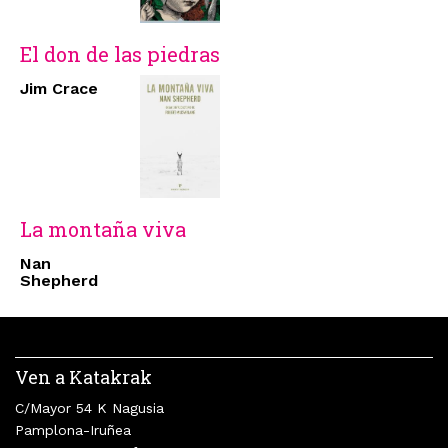
El don de las piedras
Jim Crace
La montaña viva
Nan
Shepherd
Ven a Katakrak
C/Mayor 54 K Nagusia
Pamplona-Iruñea