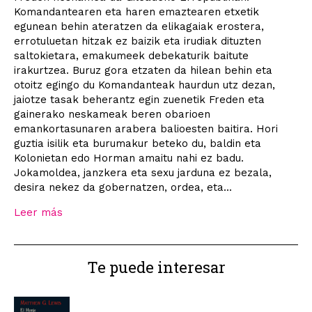
Komandantearen eta haren emaztearen etxetik
egunean behin ateratzen da elikagaiak erostera,
errotuluetan hitzak ez baizik eta irudiak dituzten
saltokietara, emakumeek debekaturik baitute
irakurtzea. Buruz gora etzaten da hilean behin eta
otoitz egingo du Komandanteak haurdun utz dezan,
jaiotze tasak beherantz egin zuenetik Freden eta
gainerako neskameak beren obarioen
emankortasunaren arabera balioesten baitira. Hori
guztia isilik eta burumakur beteko du, baldin eta
Kolonietan edo Horman amaitu nahi ez badu.
Jokamoldea, janzkera eta sexu jarduna ez bezala,
desira nekez da gobernatzen, ordea, eta...
Leer más
Te puede interesar