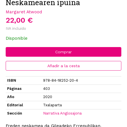
Neskamearen ipuina
Margaret Atwood
22,00 €
IVA incluido
Disponible
Comprar
Añadir a la cesta
ISBN
978-84-18252-20-4
Páginas
403
Año
2020
Editorial
Txalaparta
Sección
Narrativa Anglosajona
Freden neskamea da Gileadeko Errepublikan.