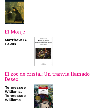
El Monje
Matthew G.
Lewis
El zoo de cristal; Un tranvía llamado
Deseo
Tennessee
Williams,
Tennessee
Williams