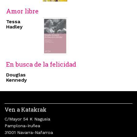
Amor libre
Tessa
Hadley
En busca de la felicidad
Douglas
Kennedy
Ven a Katakrak
C/Mayor 54 K Nagusia
Pamplona-Iruñea
31001 Navarra-Nafarroa