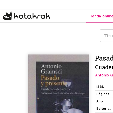
Pasar
al
contenido
Tienda onlin
principal
Pasad
Cuader
Antonio 
ISBN
Páginas
Año
Editorial