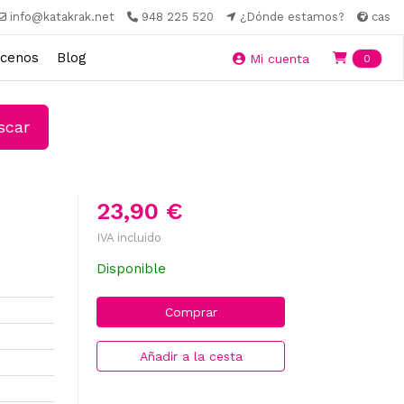
info@katakrak.net
948 225 520
¿Dónde estamos?
cas
cenos
Blog
Ite
Mi cuenta
0
car
23,90 €
IVA incluido
Disponible
Comprar
Añadir a la cesta