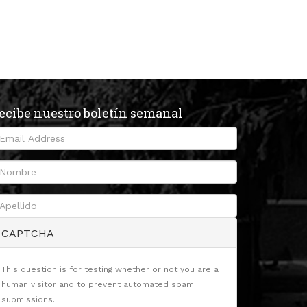
ecibe nuestro boletín semanal
CAPTCHA
This question is for testing whether or not you are a
human visitor and to prevent automated spam
submissions.