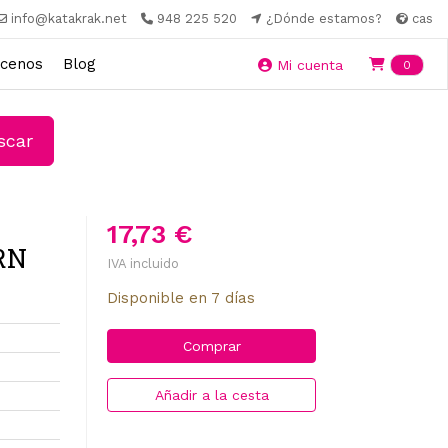
info@katakrak.net
948 225 520
¿Dónde estamos?
cas
cenos
Blog
Ite
Mi cuenta
0
car
17,73 €
RN
IVA incluido
Disponible en 7 días
Comprar
Añadir a la cesta