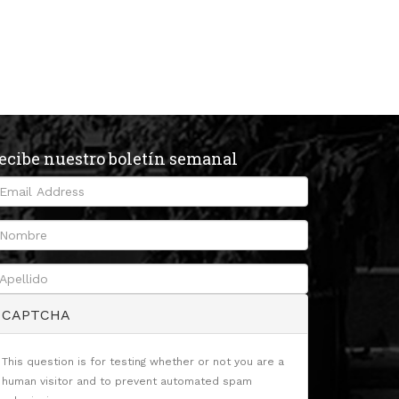
ecibe nuestro boletín semanal
CAPTCHA
This question is for testing whether or not you are a
human visitor and to prevent automated spam