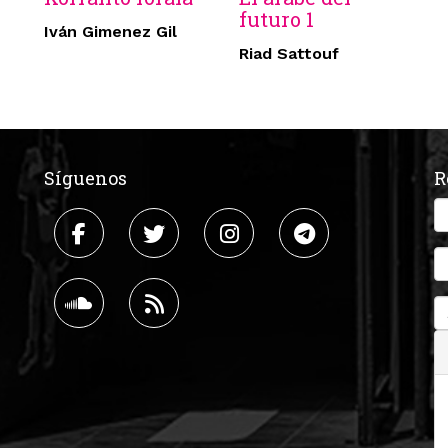
futuro 1
Iván Gimenez Gil
Riad Sattouf
Síguenos
R