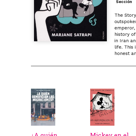
Sección
The Story
outspoken
emperor, 
history of
in Iran a
life. This
honest an
¿A quién
Mickey en el