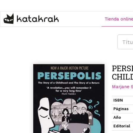
Pasar
al
contenido
Tienda onlin
principal
PERSE
CHIL
Marjane S
ISBN
Páginas
Año
Editorial