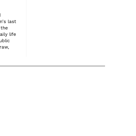
d
n's last
 the
ily life
ublic
 raw,