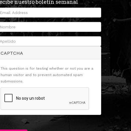
ecibe nuestro boletín semanal
CAPTCHA
This question is for testing whether or not you are a
human visitor and to prevent automated spam
submissions.