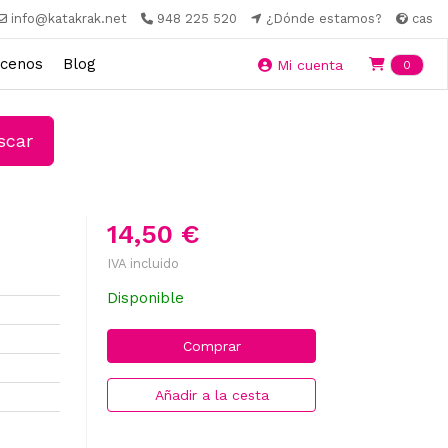
info@katakrak.net
948 225 520
¿Dónde estamos?
cas
cenos
Blog
Ite
Mi cuenta
0
car
14,50 €
IVA incluido
Disponible
Comprar
Añadir a la cesta