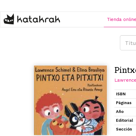
Pasar
al
contenido
Tienda onlin
principal
Pintx
Lawrence
ISBN
Páginas
Año
Editorial
Sección