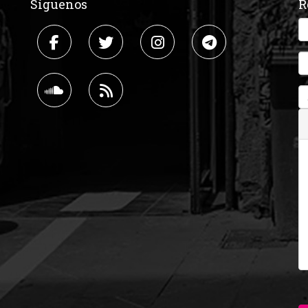
Síguenos
R