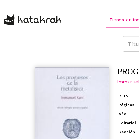
Pasar
al
contenido
Tienda onlin
principal
PROG
Immanuel
ISBN
Páginas
Año
Editorial
Sección