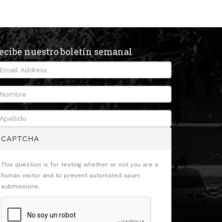
ecibe nuestro boletín semanal
CAPTCHA
This question is for testing whether or not you are a
human visitor and to prevent automated spam
submissions.