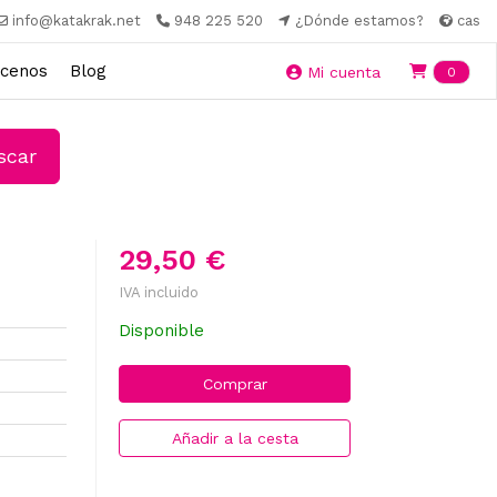
info@katakrak.net
948 225 520
¿Dónde estamos?
cas
cenos
Blog
Ite
Mi cuenta
0
car
29,50 €
IVA incluido
Disponible
Comprar
Añadir a la cesta