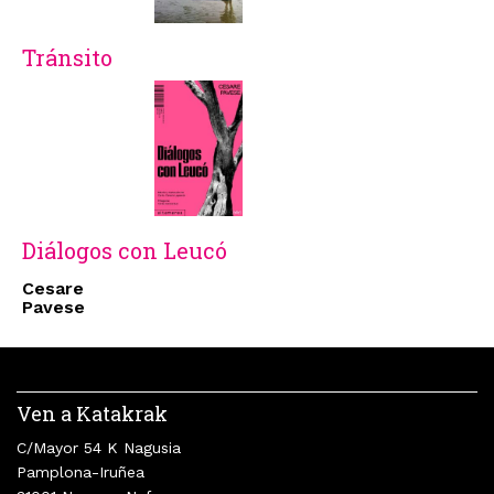
Tránsito
Diálogos con Leucó
Cesare
Pavese
Ven a Katakrak
C/Mayor 54 K Nagusia
Pamplona-Iruñea