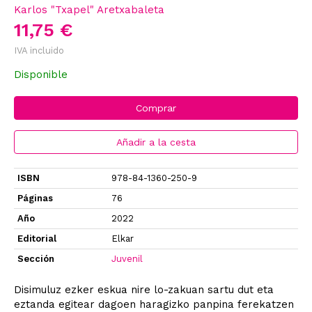
Karlos "Txapel" Aretxabaleta
11,75 €
IVA incluido
Disponible
Comprar
Añadir a la cesta
ISBN
978-84-1360-250-9
Páginas
76
Año
2022
Editorial
Elkar
Sección
Juvenil
Disimuluz ezker eskua nire lo-zakuan sartu dut eta
eztanda egitear dagoen haragizko panpina ferekatzen