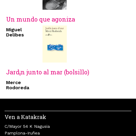
Un mundo que agoniza
Miguel
Delibes
Jard¡n junto al mar (bolsillo)
Merce
Rodoreda
Ven a Katakrak
C/Mayor 54 K Nagusia
Pamplona-Iruñea