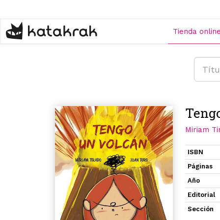
Pasar
al
contenido
Tienda onlin
principal
Tengo
Miriam Ti
ISBN
Páginas
Año
Editorial
Sección