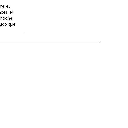
re el
nces el
 noche
ruco que