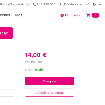
info@katakrak.net
948 225 520
¿Dónde estamos?
cas
cenos
Blog
Ite
Mi cuenta
0
car
14,00 €
IVA incluido
Disponible
Comprar
Añadir a la cesta