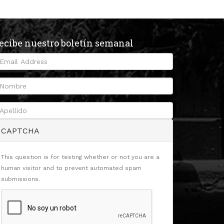
ecibe nuestro boletín semanal
CAPTCHA
This question is for testing whether or not you are a
human visitor and to prevent automated spam
submissions.