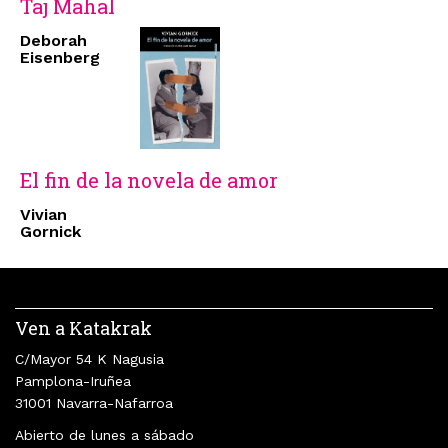
Taj Mahal
Deborah
Eisenberg
El fin de la novela de amor
Vivian
Gornick
Ven a Katakrak
C/Mayor 54 K Nagusia
Pamplona-Iruñea
31001 Navarra-Nafarroa
Abierto de lunes a sábado