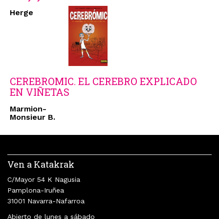
Herge
CEREBROMIC. EL CEREBRO EXPLICADO
EN VIÑETAS
Marmion-
Monsieur B.
Ven a Katakrak
C/Mayor 54 K Nagusia
Pamplona-Iruñea
31001 Navarra-Nafarroa
Abierto de lunes a sábado