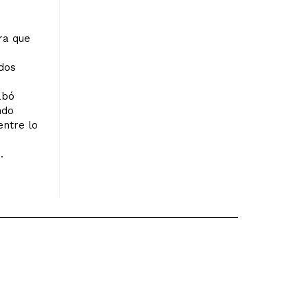
ra que
 dos
abó
ndo
entre lo
.