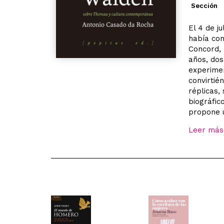
Sección
El 4 de j
había con
Concord, 
años, dos
experimen
convirtié
réplicas,
biográfic
propone u
Leer más