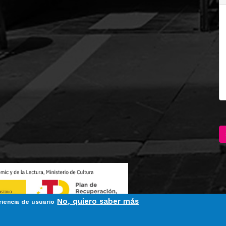
No, quiero saber más
riencia de usuario