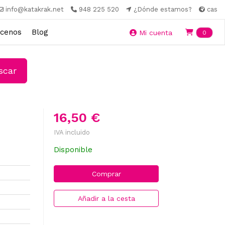
info@katakrak.net
948 225 520
¿Dónde estamos?
cas
cenos
Blog
Ite
Mi cuenta
0
car
16,50 €
IVA incluido
Disponible
Comprar
Añadir a la cesta