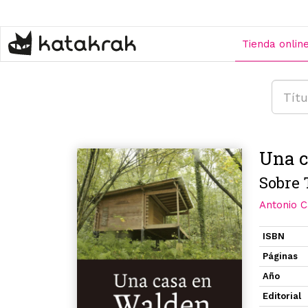
Pasar
al
contenido
Tienda onlin
principal
Una c
Sobre 
Antonio 
ISBN
Páginas
Año
Editorial