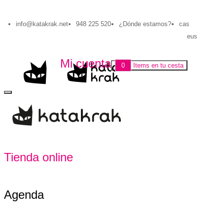
Pasar al contenido principal
info@katakrak.net
948 225 520
¿Dónde estamos?
cas
eus
Mi cuenta
0
Items en tu cesta
Tienda online
Agenda